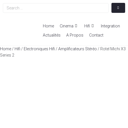
Home
Cinema
Hifi
Integration
Actualités
A Propos
Contact
Home
/
Hifi
/
Electroniques Hifi
/
Amplificateurs Stéréo
/ Rotel Michi X3
Series 2