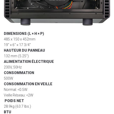
DIMENSIONS (L × H × P)
485 x 150 x 452mm
19″ × 6″ × 17 3/4″
HAUTEUR DU PANNEAU
132 mm (5.25″)
ALIMENTATION ÉLECTRIQUE
230V, 50Hz
CONSOMMATION
500W
CONSOMMATION EN VEILLE
Normal: <0.5W
Veille Réseau: <2W
POIDS NET
28.9kg (63.7 lbs.)
BTU