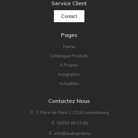
Service Client
Contact
Pages
Home
Catalogue Produits
A Propos
Integration
Actualités
Contactez Nous
1 Place de Paris L-2314 Luxembourg
00352 49 13 60
info@audiophile.lu