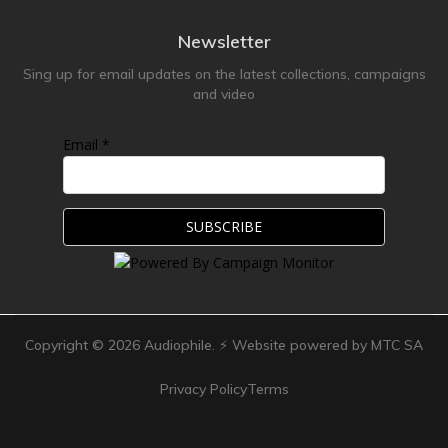
Newsletter
Sing up for email updates on the latest collections, campaigns
and video
Email *
Copyright ©
2026
Audiophile. ⚡ Website powered by MTC SA
Privacy Policy
Terms