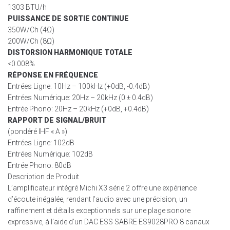
1303 BTU/h
PUISSANCE DE SORTIE CONTINUE
350W/Ch (4Ω)
200W/Ch (8Ω)
DISTORSION HARMONIQUE TOTALE
<0.008%
RÉPONSE EN FRÉQUENCE
Entrées Ligne: 10Hz – 100kHz (+0dB, -0.4dB)
Entrées Numérique: 20Hz – 20kHz (0 ± 0.4dB)
Entrée Phono: 20Hz – 20kHz (+0dB, +0.4dB)
RAPPORT DE SIGNAL/BRUIT
(pondéré IHF « A »)
Entrées Ligne: 102dB
Entrées Numérique: 102dB
Entrée Phono: 80dB
Description de Produit
L’amplificateur intégré Michi X3 série 2 offre une expérience
d’écoute inégalée, rendant l’audio avec une précision, un
raffinement et détails exceptionnels sur une plage sonore
expressive, à l’aide d’un DAC ESS SABRE ES9028PRO 8 canaux