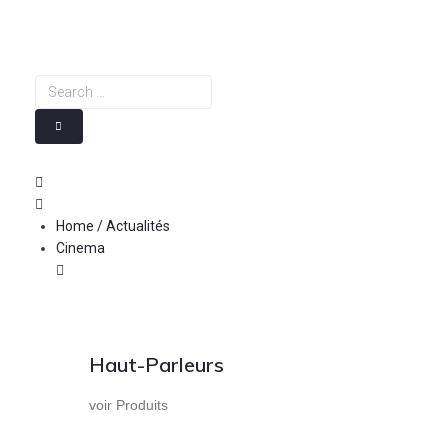
Skip
to
content
Search
…
Home / Actualités
Cinema
Haut-Parleurs
voir Produits