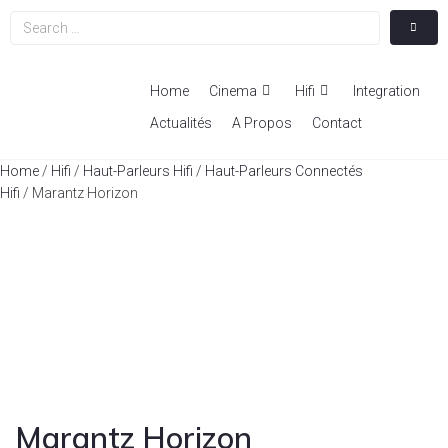
Home
Cinema
Hifi
Integration
Actualités
A Propos
Contact
Home
/
Hifi
/
Haut-Parleurs Hifi
/
Haut-Parleurs Connectés
Hifi
/ Marantz Horizon
Marantz Horizon