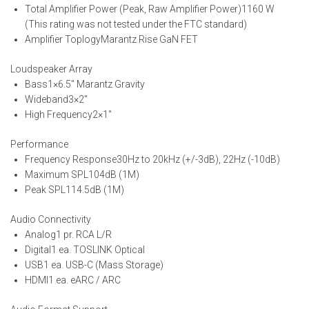
Total Amplifier Power (Peak, Raw Amplifier Power)
1160 W
(This rating was not tested under the FTC standard)
Amplifier Toplogy
Marantz Rise GaN FET
Loudspeaker Array
Bass
1×6.5″ Marantz Gravity
Wideband
3×2″
High Frequency
2×1″
Performance
Frequency Response
30Hz to 20kHz (+/-3dB), 22Hz (-10dB)
Maximum SPL
104dB (1M)
Peak SPL
114.5dB (1M)
Audio Connectivity
Analog
1 pr. RCA L/R
Digital
1 ea. TOSLINK Optical
USB
1 ea. USB-C (Mass Storage)
HDMI
1 ea. eARC / ARC