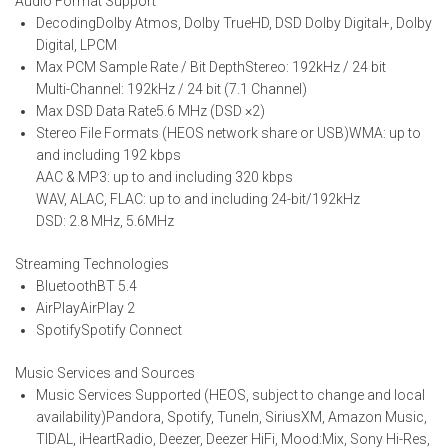
Audio Format Support
Decoding
Dolby Atmos, Dolby TrueHD, DSD Dolby Digital+, Dolby
Digital, LPCM
Max PCM Sample Rate / Bit Depth
Stereo: 192kHz / 24 bit
Multi-Channel: 192kHz / 24 bit (7.1 Channel)
Max DSD Data Rate
5.6 MHz (DSD ×2)
Stereo File Formats (HEOS network share or USB)
WMA: up to
and including 192 kbps
AAC & MP3: up to and including 320 kbps
WAV, ALAC, FLAC: up to and including 24-bit/192kHz
DSD: 2.8 MHz, 5.6MHz
Streaming Technologies
Bluetooth
BT 5.4
AirPlay
AirPlay 2
Spotify
Spotify Connect
Music Services and Sources
Music Services Supported (HEOS, subject to change and local
availability)
Pandora, Spotify, TuneIn, SiriusXM, Amazon Music,
TIDAL, iHeartRadio, Deezer, Deezer HiFi, Mood:Mix, Sony Hi-Res,