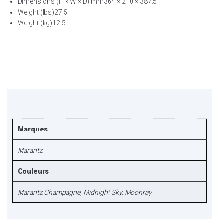
Dimensions (H × W × D) mm
364 × 210 × 387.5
Weight (lbs)
27.5
Weight (kg)
12.5
Marques
Marantz
Couleurs
Marantz Champagne
,
Midnight Sky
,
Moonray