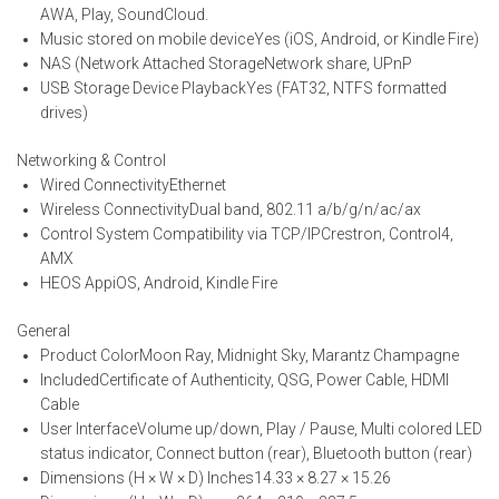
AWA, Play, SoundCloud.
Music stored on mobile device
Yes (iOS, Android, or Kindle Fire)
NAS (Network Attached Storage
Network share, UPnP
USB Storage Device Playback
Yes (FAT32, NTFS formatted
drives)
Networking & Control
Wired Connectivity
Ethernet
Wireless Connectivity
Dual band, 802.11 a/b/g/n/ac/ax
Control System Compatibility via TCP/IP
Crestron, Control4,
AMX
HEOS App
iOS, Android, Kindle Fire
General
Product Color
Moon Ray, Midnight Sky, Marantz Champagne
Included
Certificate of Authenticity, QSG, Power Cable, HDMI
Cable
User Interface
Volume up/down, Play / Pause, Multi colored LED
status indicator, Connect button (rear), Bluetooth button (rear)
Dimensions (H × W × D) Inches
14.33 × 8.27 × 15.26