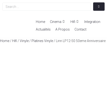
Home
Cinema
Hifi
Integration
Actualités
A Propos
Contact
Home
/
Hifi
/
Vinyle
/
Platines Vinyle
/ Linn LP12-50 50eme Anniversaire