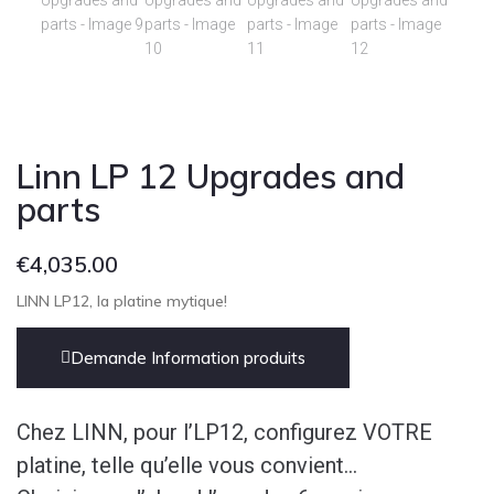
Cont
Linn LP 12 Upgrades and
parts
€
4,035.00
LINN LP12, la platine mytique!
Demande Information produits
Chez LINN, pour l’LP12, configurez VOTRE
platine, telle qu’elle vous convient…