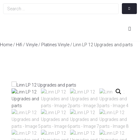
Hom
Home
/
Hifi
/
Vinyle
/
Platines Vinyle
/ Linn LP 12 Upgrades and parts
Cin
Hifi
Integ
Actua
A Pr