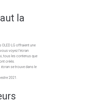
aut la
ans OLED LG offraient une
e vous voyez l’écran
si, tous les contenus que
ont créés.
un écran se trouve dans le
mestre 2021.
eurs