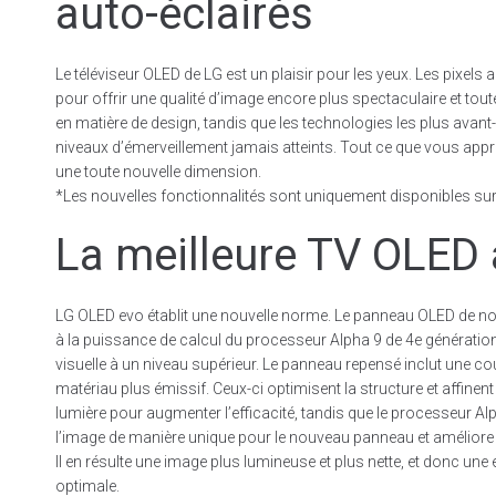
auto-éclairés
Le téléviseur OLED de LG est un plaisir pour les yeux. Les pixels 
pour offrir une qualité d’image encore plus spectaculaire et toute
en matière de design, tandis que les technologies les plus avan
niveaux d’émerveillement jamais atteints. Tout ce que vous appr
une toute nouvelle dimension.
*Les nouvelles fonctionnalités sont uniquement disponibles su
La meilleure TV OLED 
LG OLED evo établit une nouvelle norme. Le panneau OLED de no
à la puissance de calcul du processeur Alpha 9 de 4e génération
visuelle à un niveau supérieur. Le panneau repensé inclut une c
matériau plus émissif. Ceux-ci optimisent la structure et affinen
lumière pour augmenter l’efficacité, tandis que le processeur Al
l’image de manière unique pour le nouveau panneau et améliore 
Il en résulte une image plus lumineuse et plus nette, et donc une 
optimale.