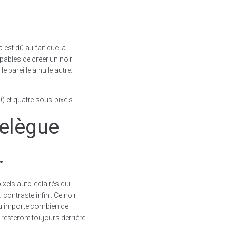
 est dû au fait que la
pables de créer un noir
e pareille à nulle autre.
0) et quatre sous-pixels.
relègue
.
xels auto-éclairés qui
 contraste infini. Ce noir
peu importe combien de
 resteront toujours derrière