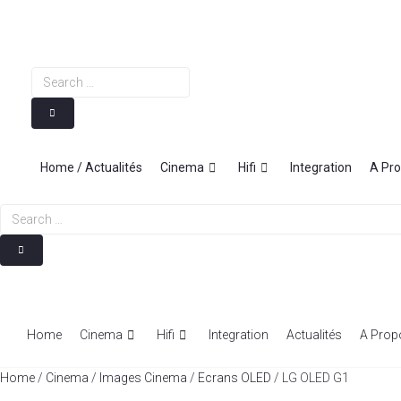
Skip
to
content
Search
…
Home / Actualités
Cinema
Hifi
Integration
A Pr
Search
…
Home
Cinema
Hifi
Integration
Actualités
A Prop
Home
/
Cinema
/
Images Cinema
/
Ecrans OLED
/ LG OLED G1