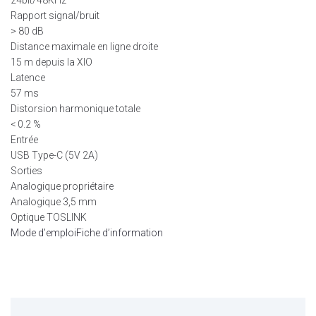
24bit/48KHz
Rapport signal/bruit
> 80 dB
Distance maximale en ligne droite
15 m depuis la XIO
Latence
57 ms
Distorsion harmonique totale
< 0.2 %
Entrée
USB Type-C (5V 2A)
Sorties
Analogique propriétaire
Analogique 3,5 mm
Optique TOSLINK
Mode d’emploi
Fiche d’information