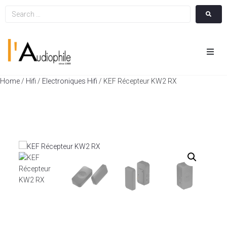
Hom
Home
/
Hifi
/
Electroniques Hifi
/ KEF Récepteur KW2 RX
Cin
Hifi
Integ
Actua
A Pr