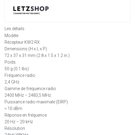
Les détails
Modèle
Récepteur KW2 RX
Dimensions (H x L x P)
72 x 37 x 31 mm (2.8 x 1.5 x 1.2 in.)
Poids
50 g (0.1 lbs)
Fréquence radio
2,4 GHz
Gamme de fréquence radio
2400 MHz – 2483,5 MHz
Puissance radio maximale (EIRP)
< 10 dBm
Réponse en fréquence
20 Hz – 20 kHz
Résolution