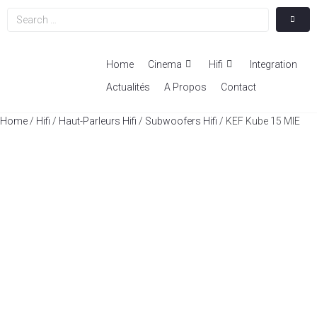
Home
Cinema
Hifi
Integration
Actualités
A Propos
Contact
Home
/
Hifi
/
Haut-Parleurs Hifi
/
Subwoofers Hifi
/ KEF Kube 15 MIE