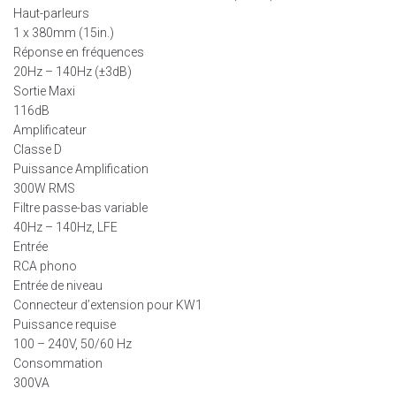
Haut-parleurs
1 x 380mm (15in.)
Réponse en fréquences
20Hz – 140Hz (±3dB)
Sortie Maxi
116dB
Amplificateur
Classe D
Puissance Amplification
300W RMS
Filtre passe-bas variable
40Hz – 140Hz, LFE
Entrée
RCA phono
Entrée de niveau
Connecteur d’extension pour KW1
Puissance requise
100 – 240V, 50/60 Hz
Consommation
300VA