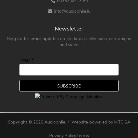
00352 49 13 60
info@audiophile.lu
Newsletter
Sing up for email updates on the latest collections, campaigns
and video
Email *
Copyright ©
2026
Audiophile. ⚡ Website powered by MTC SA
Privacy Policy
Terms