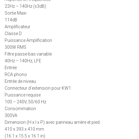
22Hz – 140Hz (±3dB)
Sortie Maxi
114dB
Amplificateur
Classe D
Puissance Amplification
300W RMS
Filtre passe-bas variable
40Hz – 140Hz, LFE
Entrée
RCA phono
Entrée de niveau
Connecteur d’extension pour KW1
Puissance requise
100 – 240V, 50/60 Hz
Consommation
300VA
Dimension (H x l x P) avec panneau arrière et pied
410 x 393 x 410 mm
(16.1 x 15.5 x 16.1 in)