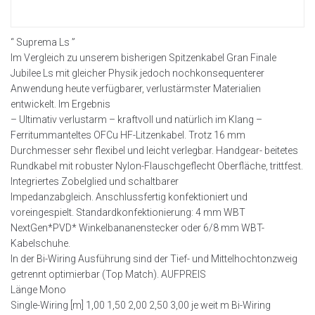
“ Suprema Ls ”
Im Vergleich zu unserem bisherigen Spitzenkabel Gran Finale
Jubilee Ls mit gleicher Physik jedoch nochkonsequenterer
Anwendung heute verfügbarer, verlustärmster Materialien
entwickelt. Im Ergebnis
– Ultimativ verlustarm – kraftvoll und natürlich im Klang –
Ferritummanteltes OFCu HF-Litzenkabel. Trotz 16 mm
Durchmesser sehr flexibel und leicht verlegbar. Handgear- beitetes
Rundkabel mit robuster Nylon-Flauschgeflecht Oberfläche, trittfest.
Integriertes Zobelglied und schaltbarer
Impedanzabgleich. Anschlussfertig konfektioniert und
voreingespielt. Standardkonfektionierung: 4 mm WBT
NextGen*PVD* Winkelbananenstecker oder 6/8 mm WBT-
Kabelschuhe.
In der Bi-Wiring Ausführung sind der Tief- und Mittelhochtonzweig
getrennt optimierbar (Top Match). AUFPREIS
Länge Mono
Single-Wiring [m] 1,00 1,50 2,00 2,50 3,00 je weit m Bi-Wiring