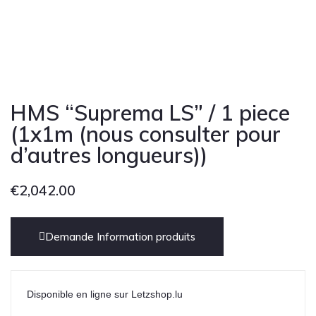
Cont
HMS “Suprema LS” / 1 piece
(1x1m (nous consulter pour
d’autres longueurs))
€
2,042.00
Demande Information produits
Disponible en ligne sur Letzshop.lu