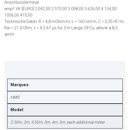
Anschlussterminal
empf. VK [EURO] 2.042,00 2.570,00 3.098,00 3.626,00 4.154,00
1056,00 410,00
Technische Daten: R = 4,8 mOhm/m; L = 160 nH/m; C = 0,35 nF/m;
Rw = 21,4 Ohm; τ = 4,2-67 µs für 3 m Länge; OFCu; aktiver ø 8,3
qmm
Marques
HMS
Model
2.50m, 2m, 3.50m, 3m, 4m, 5m, each additional meter