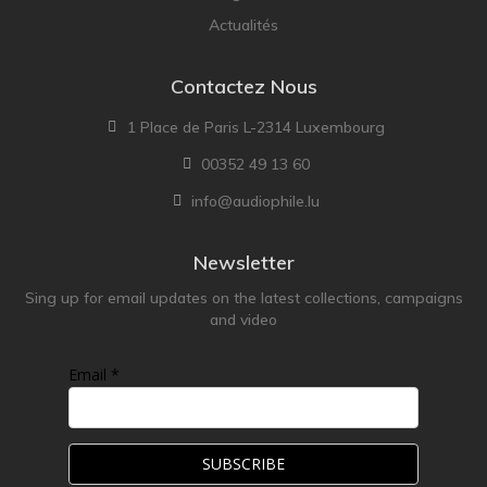
Actualités
Contactez Nous
1 Place de Paris L-2314 Luxembourg
00352 49 13 60
info@audiophile.lu
Newsletter
Sing up for email updates on the latest collections, campaigns
and video
Email *