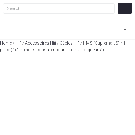
Hom
Home
/
Hifi
/
Accessoires Hifi
/
Câbles Hifi
/ HMS “Suprema LS” / 1
piece (1x1m (nous consulter pour d’autres longueurs))
Cin
Hifi
Integ
Actua
A Pr