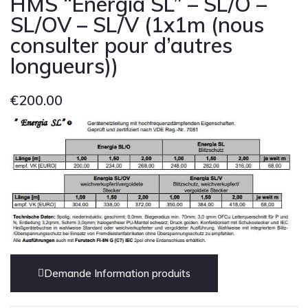
HMS “Energia SL” – SL/O –
Cont
SL/OV – SL/V (1x1m (nous
consulter pour d’autres
longueurs))
€
200.00
Demande Information produits