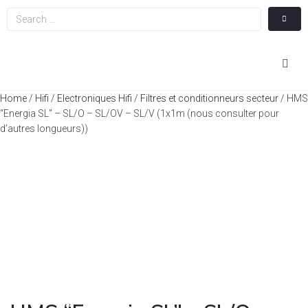
Hom
Home
/
Hifi
/
Electroniques Hifi
/
Filtres et conditionneurs secteur
/ HMS
“Energia SL” – SL/O – SL/OV – SL/V (1x1m (nous consulter pour
d’autres longueurs))
Cin
Hifi
Integ
Actua
A Pr