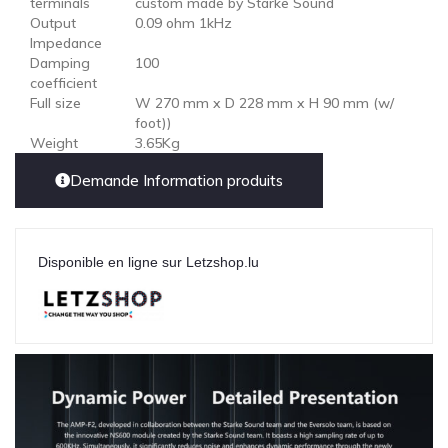
terminals
custom made by Starke Sound
Output
0.09 ohm 1kHz
Impedance
Damping
100
coefficient
Full size
W 270 mm x D 228 mm x H 90 mm (w/
foot))
Weight
3.65Kg
Demande Information produits
Disponible en ligne sur Letzshop.lu