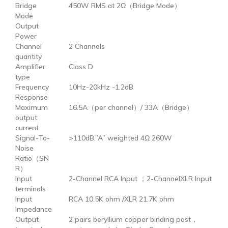
Bridge
450W RMS at 2Ω（Bridge Mode）
Mode
Output
Power
Channel
2 Channels
quantity
Amplifier
Class D
type
Frequency
10Hz-20kHz -1.2dB
Response
Maximum
16.5A（per channel）/ 33A（Bridge）
output
current
Signal-To-
>110dB,”A” weighted 4Ω 260W
Noise
Ratio（SN
R）
Input
2-Channel RCA Input ；2-ChannelXLR Input
terminals
Input
RCA 10.5K ohm /XLR 21.7K ohm
Impedance
Output
2 pairs beryllium copper binding post，