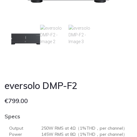
Cont
eversolo DMP-F2
€
799.00
Specs
Output
250W RMS at 4Ω（1%THD，per channel）
Power
145W RMS at 8Ω（1%THD，per channel）