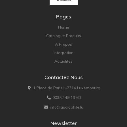
Pages
Home
Catalogue Produits
A Propos
Integration
Actualités
Contactez Nous
1 Place de Paris L-2314 Luxembourg
00352 49 13 60
info@audiophile.lu
Newsletter