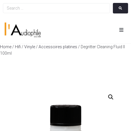
Hom
Home
/
Hifi
/
Vinyle
/
Accessoires platines
/ Degritter Cleaning Fluid II
100ml
Cin
Hifi
Integ
Actua
A Pr