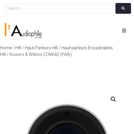
Hom
Home
/
Hifi
/
Haut-Parleurs Hifi
/
Haut-parleurs Encastrables
Hifi
/ Bowers & Wilkins CCM682 (PAIR)
Cin
Hifi
Integ
Actua
A Pr