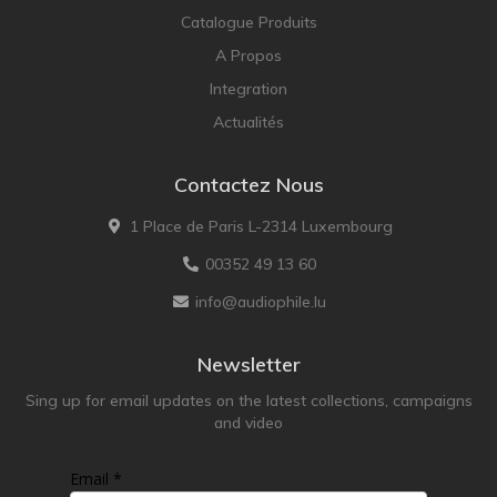
Catalogue Produits
A Propos
Integration
Actualités
Contactez Nous
1 Place de Paris L-2314 Luxembourg
00352 49 13 60
info@audiophile.lu
Newsletter
Sing up for email updates on the latest collections, campaigns
and video
Email *