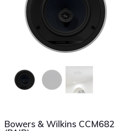
Cont
Bowers & Wilkins CCM682