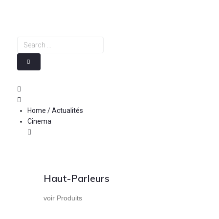
Skip
to
content
Search
…
Home / Actualités
Cinema
Haut-Parleurs
voir Produits