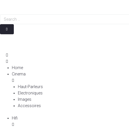
Search
…
Home
Cinema
Haut-Parleurs
Electroniques
Images
Accessoires
Hifi