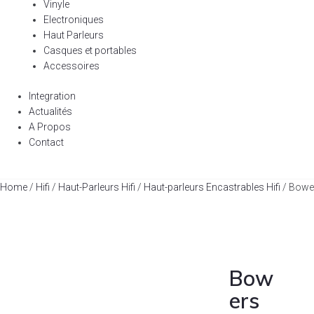
Vinyle
Electroniques
Haut Parleurs
Casques et portables
Accessoires
Integration
Actualités
A Propos
Contact
Home
/
Hifi
/
Haut-Parleurs Hifi
/
Haut-parleurs Encastrables Hifi
/ Bowe
Bow
ers