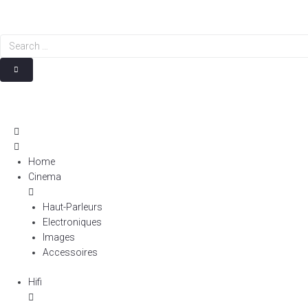
Search
…
Home
Cinema
Haut-Parleurs
Electroniques
Images
Accessoires
Hifi