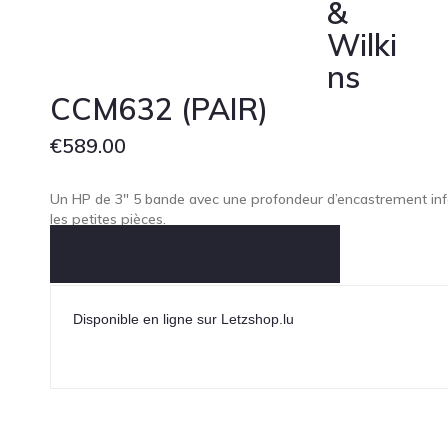
&
Wilki
ns
CCM632 (PAIR)
€
589.00
Un HP de 3″ 5 bande avec une profondeur d’encastrement infé
les petites pièces.
Demande Information produits
Disponible en ligne sur Letzshop.lu