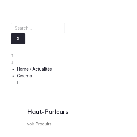
Skip
to
content
Search
…
Home / Actualités
Cinema
Haut-Parleurs
voir Produits