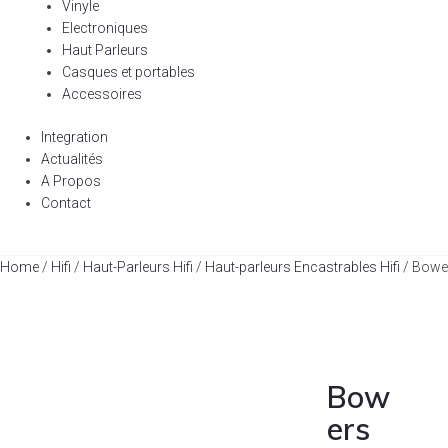
Vinyle
Electroniques
Haut Parleurs
Casques et portables
Accessoires
Integration
Actualités
A Propos
Contact
Home
/
Hifi
/
Haut-Parleurs Hifi
/
Haut-parleurs Encastrables Hifi
/ Bowe
Bow
ers