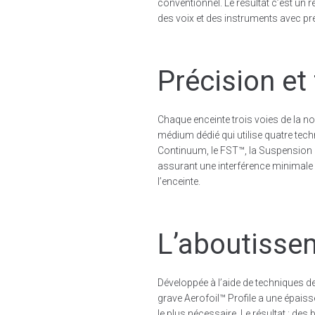
conventionnel. Le résultat c’est un r
des voix et des instruments avec pr
Précision et
Chaque enceinte trois voies de la 
médium dédié qui utilise quatre tec
Continuum, le FST™, la Suspension 
assurant une interférence minimale
l’enceinte.
L’aboutissem
Développée à l’aide de techniques 
grave Aerofoil™ Profile a une épaisseu
le plus nécessaire. Le résultat : de