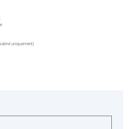
t
né
 satiné uniquement)