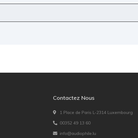
Contactez Nous
1 Place de Paris L-2314 Luxembourg
00352 49 13 60
info@audiophile.lu