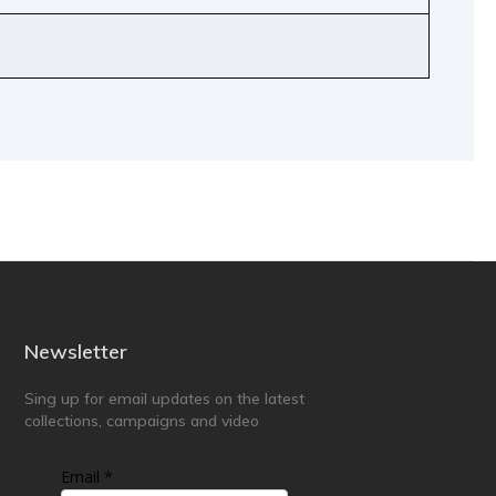
Newsletter
Sing up for email updates on the latest
collections, campaigns and video
Email *