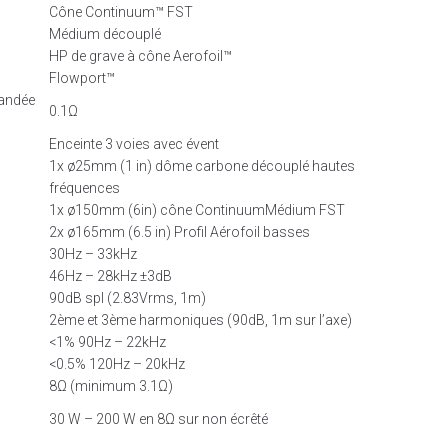
Cône Continuum™ FST
Médium découplé
HP de grave à cône Aerofoil™
Flowport™
andée
0.1Ω
Enceinte 3 voies avec évent
1x ø25mm (1 in) dôme carbone découplé hautes
fréquences
1x ø150mm (6in) cône ContinuumMédium FST
2x ø165mm (6.5 in) Profil Aérofoil basses
30Hz – 33kHz
46Hz – 28kHz ±3dB
90dB spl (2.83Vrms, 1m)
2ème et 3ème harmoniques (90dB, 1m sur l’axe)
<1% 90Hz – 22kHz
<0.5% 120Hz – 20kHz
8Ω (minimum 3.1Ω)
30 W – 200 W en 8Ω sur non écrêté