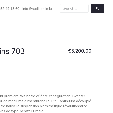
52 49 13 60 | info@audiophile.lu
ins 703
€
5,200.00
la première fois notre célèbre configuration Tweeter-
rleur de médiums à membrane FST™ Continuum découplé
otre nouvelle suspension biomimétique révolutionnaire
es de type Aerofoil Profile.