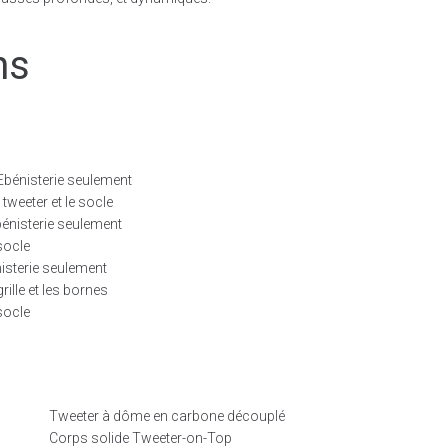
ns
bénisterie seulement
tweeter et le socle
énisterie seulement
socle
isterie seulement
ille et les bornes
socle
Tweeter à dôme en carbone découplé
Corps solide Tweeter-on-Top