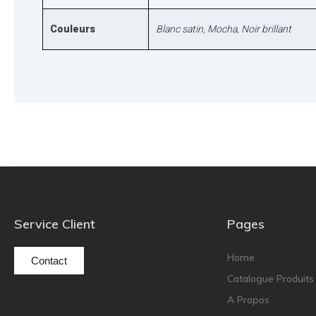
Couleurs
Blanc satin
,
Mocha
,
Noir brillant
Service Client
Pages
Home
Contact
Catalogue Produits
A Propos