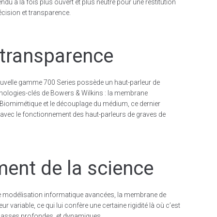
endu à la fois plus ouvert et plus neutre pour une restitution
écision et transparence.
 transparence
nouvelle gamme 700 Series possède un haut-parleur de
hnologies-clés de Bowers & Wilkins : la membrane
Biomimétique et le découplage du médium, ce dernier
 avec le fonctionnement des haut-parleurs de graves de
ent de la science
de modélisation informatique avancées, la membrane de
r variable, ce qui lui confère une certaine rigidité là où c’est
s basses profondes, et dynamiques.