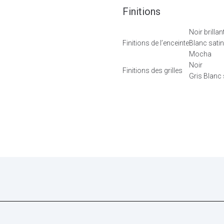
Finitions
Noir brillan
Finitions de l’enceinte
Blanc sati
Mocha
Noir
Finitions des grilles
Gris Blanc