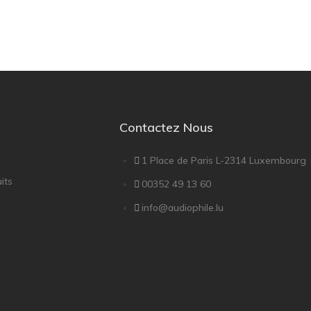
Contactez Nous
1 Place de Paris L-2314 Luxembourg
its
00352 49 13 60
info@audiophile.lu