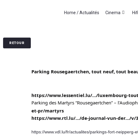
Home / Actualités
Cinema
Hif
RETOUR
Parking Rousegaertchen, tout neuf, tout beau,
https://www.lessentiel.lu/…/luxembourg-tout
Parking des Martyrs “Rousegaertchen” – l’Audiophi
et-pr/martyrs
https://www.rtl.lu/…/de-journal-vun-der…/v
https://www.vdl.lu/fr/actualites/parkings-fort-ne