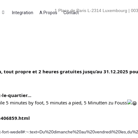
1 Place de Paris L-2314 Luxembourg | 003
i
Integration
A Propos
Contact
 tout propre et 2 heures gratuites jusqu’au 31.12.2025 pour
-le-quartier…
le 5 minutes by foot, 5 minutes a pied, 5 Minutten zu Fouss
/3406859.html
ipperg-et-fort-wedell#:~:text=Du%20dimanche%20au%20vendredi%20les