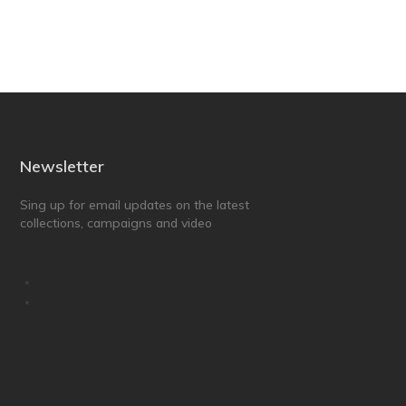
Newsletter
Sing up for email updates on the latest
collections, campaigns and video