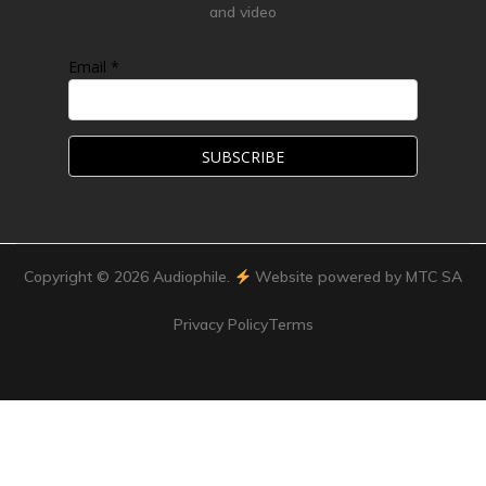
and video
Email *
Copyright ©
2026
Audiophile.
Website powered by MTC SA
Privacy Policy
Terms