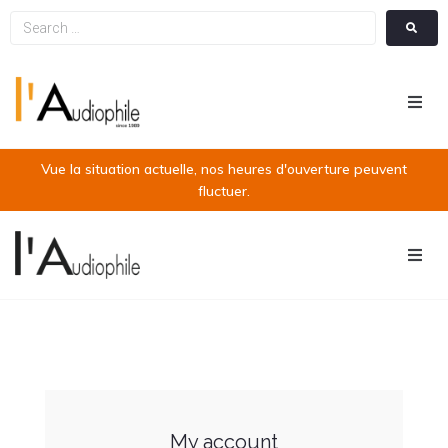
Hom
Vue la situation actuelle, nos heures d'ouverture peuvent
fluctuer.
Cin
Hifi
Hom
Integ
Cin
Actua
Hifi
A Pr
My account