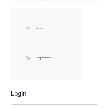
Integ
Cont
Actua
A Pr
Login
Cont
Registered
Login