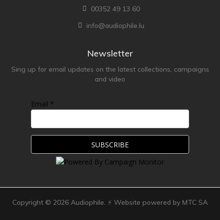
00352 49 13 60
info@audiophile.lu
Newsletter
Sing up for email updates on the latest collections, campaigns
and video
Email *
Copyright ©
2026
Audiophile. ⚡ Website powered by MTC SA