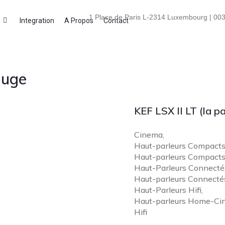
1 Place de Paris L-2314 Luxembourg | 003
i
Integration
A Propos
Contact
auge
KEF LSX II LT (la pa
Cinema
,
Haut-parleurs Compacts 
Haut-parleurs Compac
Haut-Parleurs Connectés
Haut-parleurs Connect
Haut-Parleurs Hifi
,
Haut-parleurs Home-Ci
Hifi