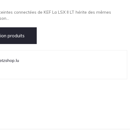
nceintes connectées de KEF La LSX II LT hérite des mêmes
on...
on produits
etzshop.lu