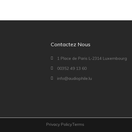
Contactez Nous
1 Place de Paris L-2314 Luxembourg
00352 49 13 60
info@audiophile.lu
Privacy Policy
Terms