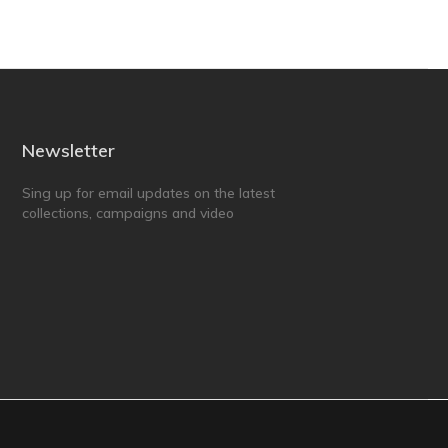
Newsletter
Sing up for email updates on the latest
collections, campaigns and video