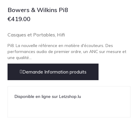
Focal
Bowers & Wilkins Pi8
Grado
€
419.00
Grimm Audio
Harbeth
Casques et Portables
Hifi
,
Hegel
Pi8. La nouvelle référence en matière d'écouteurs. Des
HIFIMAN
performances audio de premier ordre, un ANC sur mesure et
une qualité...
HMS
ifi audio
Demande Information produits
Innuos
JBL
Disponible en ligne sur Letzshop.lu
JL AUDIO
JVC
Kef
Kii Audio