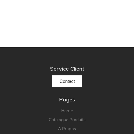
Lehmann Audio
LEICA
LG
Linn
Luxsin
LYNGDORF
Marantz
Service Client
Mark Levinson
Meze Headphones
Contact
Mo-Fi
Mola Mola
Pages
MONITOR AUDIO
Home
MUSICAL FIDELITY
Catalogue Produits
Nad
A Propos