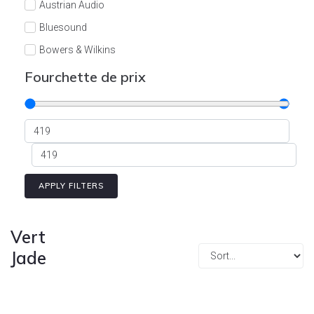
Austrian Audio
Bluesound
Bowers & Wilkins
Burson
Fourchette de prix
Cyrus
Dali
Dan D'Agostino
Degritter
Denon
APPLY FILTERS
Devialet
Enleum
Vert
ESTELON
Jade
eversolo
FELIKS-AUDIO