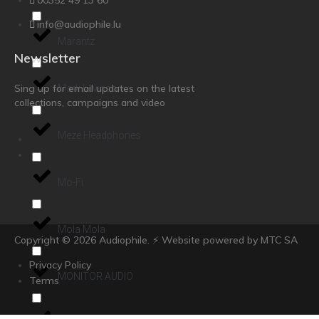
info@audiophile.lu
Marantz
Newsletter
Sing up for email updates on the latest
Mark Levinson
collections, campaigns and video
Meze Headphones
Mo-Fi
Mola Mola
Copyright ©
2026
Audiophile. ⚡ Website powered by MTC SA
Privacy Policy
MONITOR AUDIO
Terms