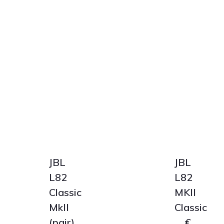
JBL
JBL
L82
L82
Classic
MKII
MkII
Classic
(pair)
€