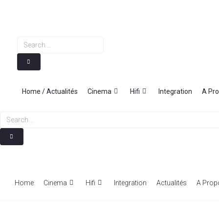
Skip
to
content
Search
…
Home / Actualités
Cinema
Hifi
Integration
A Pr
Search
…
Home
Cinema
Hifi
Integration
Actualités
A Prop