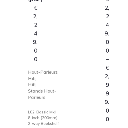
€
2,
2,
2
2
4
4
9.
9.
0
0
0
0
–
€
Haut-Parleurs
2,
Hifi
,
9
Hifi
,
Stands Haut-
9
Parleurs
9.
0
L82 Classic MkII
8-inch (200mm)
Price
0
2-way Bookshelf
range: