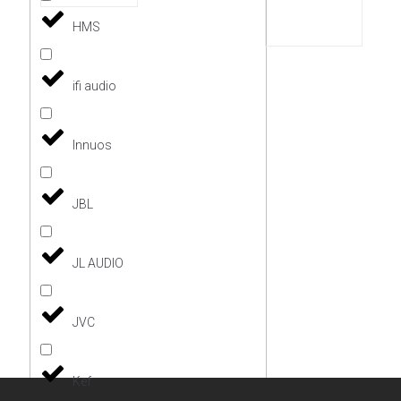
HMS
ifi audio
Innuos
JBL
JL AUDIO
JVC
Kef