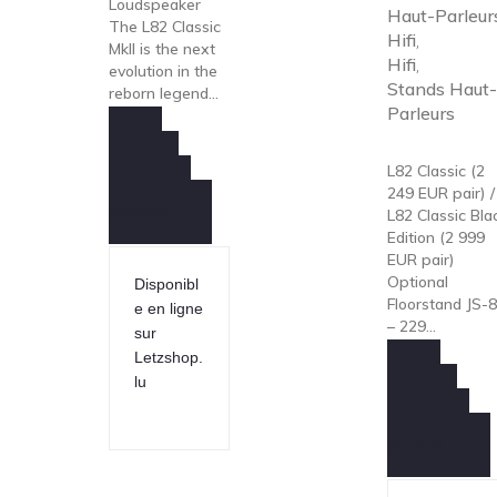
Loudspeaker
Haut-Parleur
The L82 Classic
€2,249
Hifi
,
MkII is the next
throug
Hifi
,
evolution in the
Stands Haut
reborn legend...
€2,999
Parleurs
Demande
L82 Classic (2
Information
249 EUR pair) /
produits
L82 Classic Bla
Edition (2 999
EUR pair)
Optional
Disponibl
Floorstand JS-
e en ligne
– 229...
sur
Letzshop.
lu
Demande
Information
produits