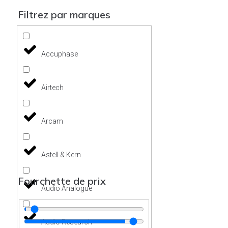
Filtrez par marques
Accuphase
Airtech
Arcam
Astell & Kern
Fourchette de prix
Audio Analogue
Audio Research