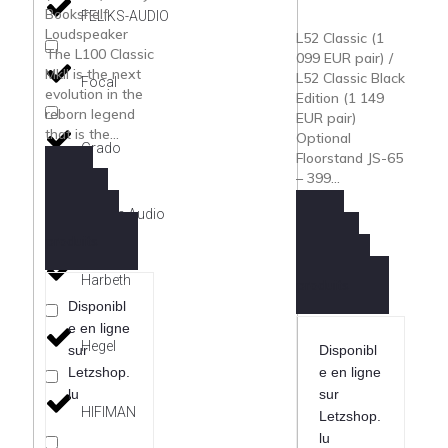
Bookshelf
FELIKS-AUDIO
Loudspeaker
L52 Classic (1
The L100 Classic
099 EUR pair) /
MkII is the next
L52 Classic Black
Focal
evolution in the
Edition (1 149
reborn legend
EUR pair)
that is the...
Optional
Grado
Floorstand JS-65
– 399...
Demande
Grimm Audio
Information
produits
Demande
Information
Harbeth
produits
Disponibl
e en ligne
Hegel
sur
Disponibl
Letzshop.
e en ligne
lu
sur
HIFIMAN
Letzshop.
lu