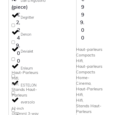
Dan D'Agostino
(piece)
9
€
9
Degritter
2,
9.
2
0
Denon
4
0
9.
Haut-parleurs
Devialet
0
Compacts
0
Hifi
,
Haut-parleurs
Enleum
Compacts
Haut-Parleurs
Home-
Hifi
,
Cinema
Hifi
,
,
ESTELON
Haut-Parleurs
Stands Haut-
Hifi
Parleurs
,
Hifi
,
eversolo
Stands Haut-
12-inch
Parleurs
(300mm) 3-way