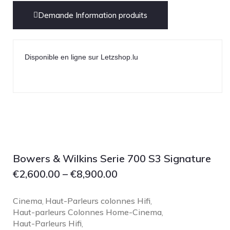
NOBLE
Demande Information produits
pmc
Primare
Pro-Ject Audio
Disponible en ligne sur Letzshop.lu
psb SPEAKERS
Q Acoustics
QUAD
Raidho
ROKSAN
Rose Hifi
Bowers & Wilkins Serie 700 S3 Signature
Rotel
€
2,600.00
–
€
8,900.00
Ruark
Cinema
Haut-Parleurs colonnes Hifi
SCANSONIC
,
,
Haut-parleurs Colonnes Home-Cinema
,
Sennheiser
Haut-Parleurs Hifi
,