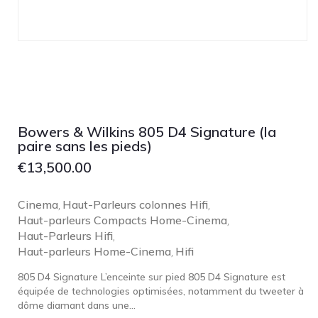
Lehmann Audio
LEICA
LG
Linn
Luxsin
LYNGDORF
Bowers & Wilkins 805 D4 Signature (la
Marantz
paire sans les pieds)
€
13,500.00
Mark Levinson
Meze Headphones
Cinema
Haut-Parleurs colonnes Hifi
,
,
Mo-Fi
Haut-parleurs Compacts Home-Cinema
,
Mola Mola
Haut-Parleurs Hifi
,
Haut-parleurs Home-Cinema
Hifi
,
MONITOR AUDIO
805 D4 Signature L’enceinte sur pied 805 D4 Signature est
MUSICAL FIDELITY
équipée de technologies optimisées, notamment du tweeter à
Nad
dôme diamant dans une...