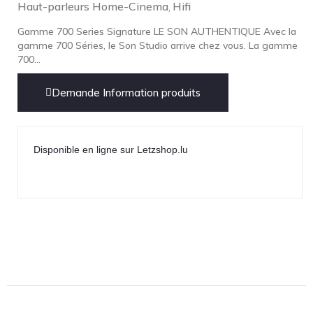
Haut-parleurs Home-Cinema
Technics
Hifi
,
TonTräger.audio
Gamme 700 Series Signature LE SON AUTHENTIQUE Avec la
gamme 700 Séries, le Son Studio arrive chez vous. La gamme
Transrotor
700...
Trinnov Audio
Demande Information produits
Violectric
Vivid Audio
WADAX
Disponible en ligne sur Letzshop.lu