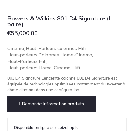
Focal
Grado
Bowers & Wilkins 801 D4 Signature (la
Grimm Audio
paire)
Harbeth
€
55,000.00
Hegel
Cinema
Haut-Parleurs colonnes Hifi
,
,
HIFIMAN
Haut-parleurs Colonnes Home-Cinema
,
HMS
Haut-Parleurs Hifi
,
Haut-parleurs Home-Cinema
Hifi
ifi audio
,
Innuos
801 D4 Signature L’enceinte colonne 801 D4 Signature est
équipée de technologies optimisées, notamment du tweeter à
JBL
dôme diamant dans une configuration...
JL AUDIO
Demande Information produits
JVC
Kef
Kii Audio
Disponible en ligne sur Letzshop.lu