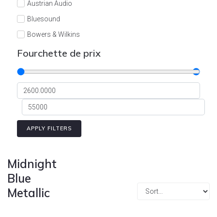
Austrian Audio
Bluesound
Bowers & Wilkins
Burson
Fourchette de prix
Cyrus
Dali
Dan D'Agostino
Degritter
Denon
APPLY FILTERS
Devialet
Enleum
Midnight
ESTELON
Blue
Metallic
eversolo
FELIKS-AUDIO