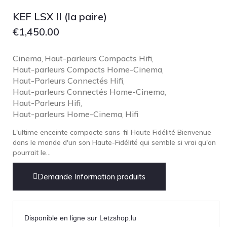
Focal
KEF LSX II (la paire)
Grado
€
1,450.00
Grimm Audio
Harbeth
Cinema
Haut-parleurs Compacts Hifi
,
,
Haut-parleurs Compacts Home-Cinema
Hegel
,
Haut-Parleurs Connectés Hifi
,
HIFIMAN
Haut-parleurs Connectés Home-Cinema
,
HMS
Haut-Parleurs Hifi
,
Haut-parleurs Home-Cinema
Hifi
,
ifi audio
L'ultime enceinte compacte sans-fil Haute Fidélité Bienvenue
Innuos
dans le monde d'un son Haute-Fidélité qui semble si vrai qu'on
JBL
pourrait le...
JL AUDIO
Demande Information produits
JVC
Kef
Kii Audio
Disponible en ligne sur Letzshop.lu