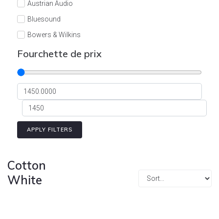
Austrian Audio
Bluesound
Bowers & Wilkins
Burson
Fourchette de prix
Cyrus
Dali
Dan D'Agostino
Degritter
Denon
APPLY FILTERS
Devialet
Enleum
Cotton
ESTELON
White
eversolo
FELIKS-AUDIO