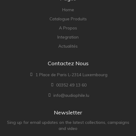
NOBLE
Home
pmc
Catalogue Produits
Primare
A Propos
Pro-Ject Audio
Integration
psb SPEAKERS
Actualités
Q Acoustics
QUAD
Contactez Nous
Raidho
1 Place de Paris L-2314 Luxembourg
ROKSAN
00352 49 13 60
Rose Hifi
info@audiophile.lu
Rotel
Ruark
Newsletter
SCANSONIC
Sing up for email updates on the latest collections, campaigns
and video
Sennheiser