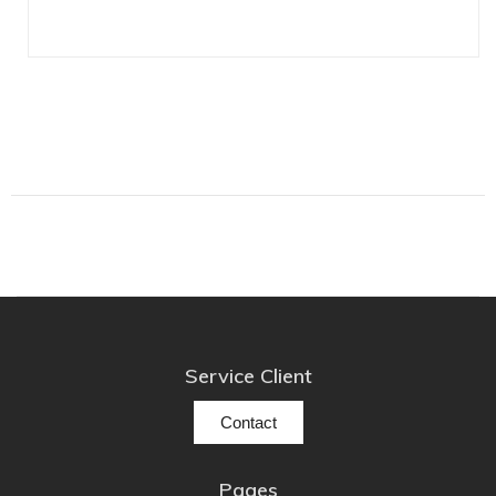
Lehmann Audio
LEICA
LG
Linn
Luxsin
LYNGDORF
Marantz
Mark Levinson
Meze Headphones
Mo-Fi
Mola Mola
Service Client
MONITOR AUDIO
Contact
MUSICAL FIDELITY
Nad
Pages