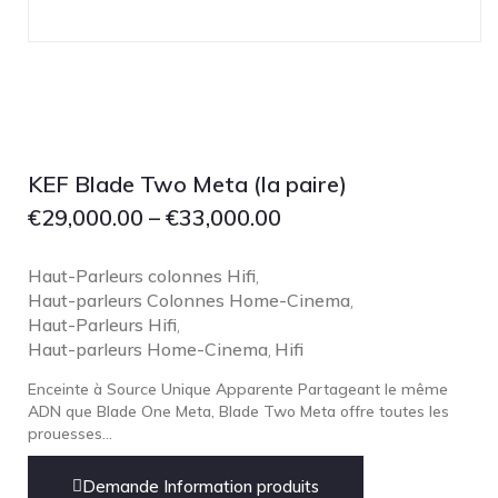
Lehmann Audio
LEICA
LG
Linn
Luxsin
KEF Blade Two Meta (la paire)
LYNGDORF
€
29,000.00
–
€
33,000.00
Marantz
Mark Levinson
Haut-Parleurs colonnes Hifi
,
Meze Headphones
Haut-parleurs Colonnes Home-Cinema
,
Haut-Parleurs Hifi
,
Mo-Fi
Haut-parleurs Home-Cinema
Hifi
,
Mola Mola
Enceinte à Source Unique Apparente Partageant le même
MONITOR AUDIO
ADN que Blade One Meta, Blade Two Meta offre toutes les
prouesses...
MUSICAL FIDELITY
Nad
Demande Information produits