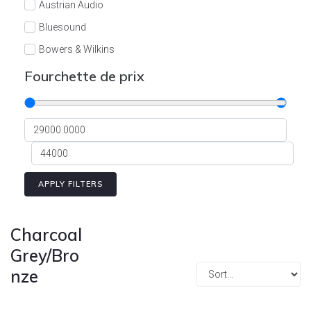
Austrian Audio
Bluesound
Bowers & Wilkins
Burson
Fourchette de prix
Cyrus
Dali
Dan D'Agostino
Degritter
Denon
APPLY FILTERS
Devialet
Enleum
Charcoal
ESTELON
Grey/Bro
nze
eversolo
FELIKS-AUDIO