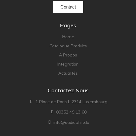
Technics
Contact
TonTräger.audio
Transrotor
Pages
Trinnov Audio
Home
Violectric
Catalogue Produits
Vivid Audio
A Propos
WADAX
Integration
Actualités
Contactez Nous
1 Place de Paris L-2314 Luxembourg
00352 49 13 60
info@audiophile.lu