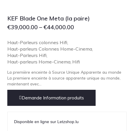
Focal
Grado
KEF Blade One Meta (la paire)
Grimm Audio
€
39,000.00
–
€
44,000.00
Harbeth
Hegel
Haut-Parleurs colonnes Hifi
,
Haut-parleurs Colonnes Home-Cinema
HIFIMAN
,
Haut-Parleurs Hifi
,
HMS
Haut-parleurs Home-Cinema
Hifi
,
ifi audio
La première enceinte à Source Unique Apparente au monde
Innuos
La premiere enceinte à source apparente unique au monde,
maintenant avec...
JBL
JL AUDIO
Demande Information produits
JVC
Kef
Disponible en ligne sur Letzshop.lu
Kii Audio