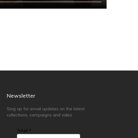
Newsletter
Sing up for email updates on the latest
collections, campaigns and video
Email *