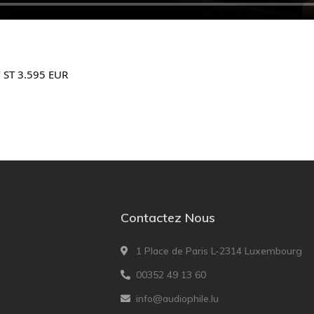
 ST 3.595 EUR
Contactez Nous
1 Place de Paris L-2314 Luxembourg
00352 49 13 60
info@audiophile.lu