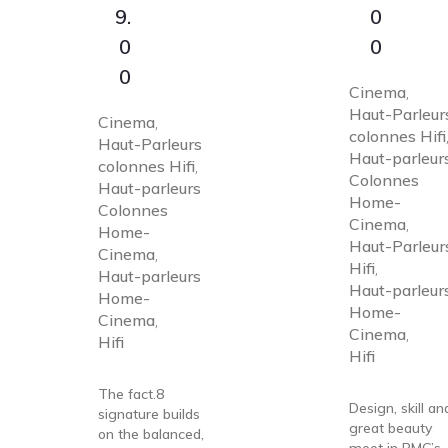
9.
0
0
0
0
Cinema
,
Haut-Parleur
Cinema
,
colonnes Hifi
Haut-Parleurs
Haut-parleur
colonnes Hifi
,
Colonnes
Haut-parleurs
Home-
Colonnes
Cinema
,
Home-
Haut-Parleur
Cinema
,
Hifi
,
Haut-parleurs
Haut-parleur
Home-
Home-
Cinema
,
Cinema
,
Hifi
Hifi
The fact.8
Design, skill an
signature builds
great beauty
on the balanced,
meet in PMC’s