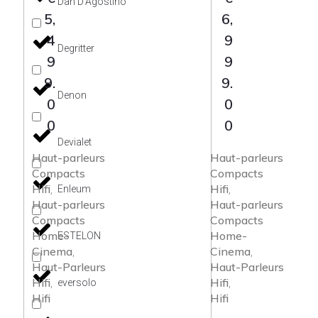
Dan D'Agostino
5,
6,
4
9
Degritter
9
9
9.
9.
Denon
0
0
0
0
Devialet
Haut-parleurs
Haut-parleurs
Compacts
Compacts
Hifi
Hifi
Enleum
,
,
Haut-parleurs
Haut-parleurs
Compacts
Compacts
Home-
Home-
ESTELON
Cinema
Cinema
,
,
Haut-Parleurs
Haut-Parleurs
Hifi
Hifi
eversolo
,
,
Hifi
Hifi