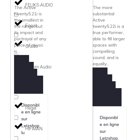
FELIKS-AUDIO
The Active
The more
twenty5.21i is
substantial
the smallest in
Active
Focal
the range, but
twenty5.22i is a
its impact and
true performer,
portrayal of any
able to fill larger
piece of music
spaces with
Grado
is...
compelling
sound, and is
equally...
Grimm Audio
Demande
Information
Demande
produits
Harbeth
Information
produits
Disponibl
Hegel
e en ligne
Disponibl
sur
e en ligne
Letzshop.
HIFIMAN
sur
lu
Letzshop.