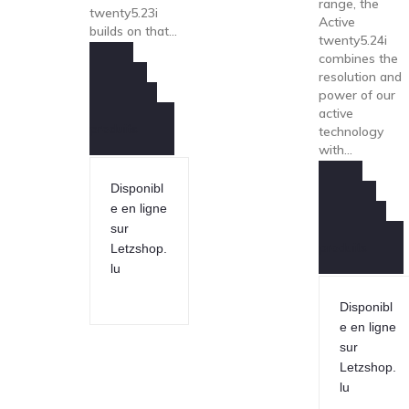
range, the
twenty5.23i
Active
builds on that...
twenty5.24i
combines the
resolution and
Demande
power of our
Information
active
produits
technology
with...
Disponibl
Demande
e en ligne
Information
sur
produits
Letzshop.
lu
Disponibl
e en ligne
sur
Letzshop.
lu