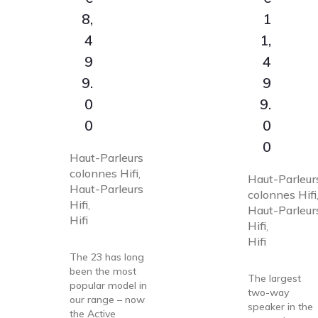
8,
1
4
1,
9
4
9.
9
0
9.
0
0
0
Haut-Parleurs
colonnes Hifi
,
Haut-Parleur
Haut-Parleurs
colonnes Hifi
Hifi
,
Haut-Parleur
Hifi
Hifi
,
Hifi
The 23 has long
been the most
The largest
popular model in
two-way
our range – now
speaker in the
the Active