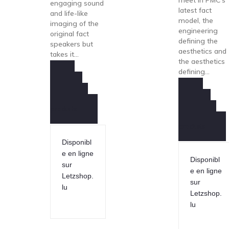
engaging sound
latest fact
and life-like
model, the
imaging of the
engineering
original fact
defining the
speakers but
aesthetics and
takes it...
the aesthetics
defining...
Demande
Information
Demande
produits
Information
produits
Disponibl
e en ligne
Disponibl
sur
e en ligne
Letzshop.
sur
lu
Letzshop.
lu