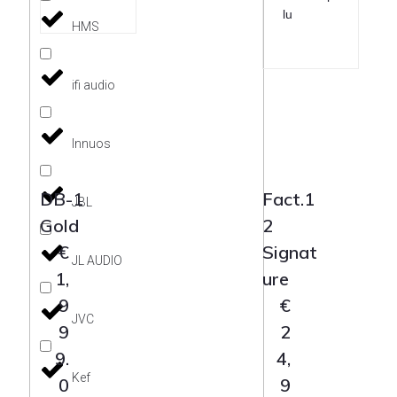
lu
HMS
ifi audio
Innuos
DB-1
Fact.1
JBL
Gold
2
€
Signat
JL AUDIO
1,
ure
9
€
JVC
9
2
9.
4,
Kef
0
9