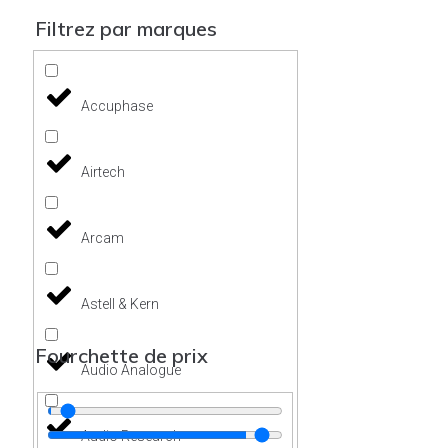
Filtrez par marques
Accuphase
Airtech
Arcam
Astell & Kern
Fourchette de prix
Audio Analogue
Audio Research