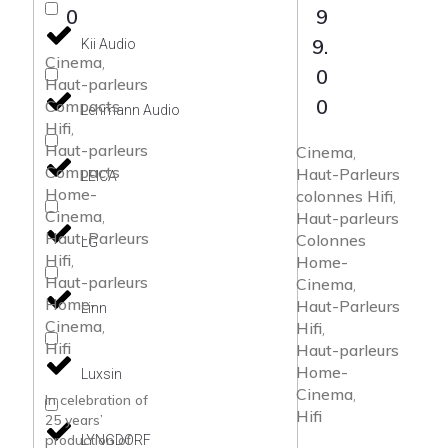
0
9
9.
Kii Audio
Cinema
,
0
Haut-parleurs
0
Compacts
Lehmann Audio
Hifi
,
Haut-parleurs
Cinema
,
Compacts
Haut-Parleurs
LEICA
Home-
colonnes Hifi
,
Cinema
Haut-parleurs
,
Haut-Parleurs
Colonnes
LG
Hifi
Home-
,
Haut-parleurs
Cinema
,
Home-
Haut-Parleurs
Linn
Cinema
Hifi
,
,
Hifi
Haut-parleurs
Home-
Luxsin
Cinema
,
In celebration of
Hifi
25 years’
production of
LYNGDORF