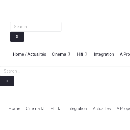
Skip
to
content
Search
…
Home / Actualités
Cinema
Hifi
Integration
A Pr
Search
…
Home
Cinema
Hifi
Integration
Actualités
A Prop